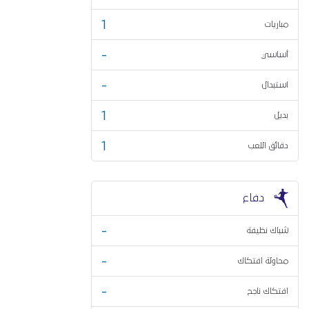
1
مباريات
-
أساسي
-
استبدال
1
بديل
1
دقائق اللعب
دفاع
-
شباك نظيفة
-
محاولة افتكاك
-
افتكاك ناجح