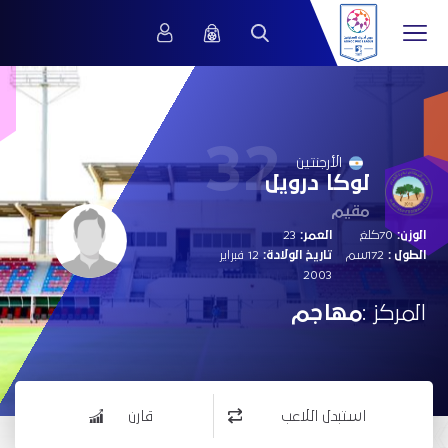
32
الأرجنتين
لوكا درويل
مقيم
الوزن:
70كلغ
العمر:
23
الطول :
172سم
تاريخ الولادة:
12 فبراير
2003
المركز :
مهاجم
استبدل اللاعب
قارن