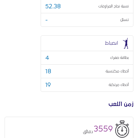
52.38
نسبة نجاح المراوغات
-
تسلل
انضباط
4
بطاقة صفراء
18
أخطاء مكتسبة
19
أخطاء مرتكبة
زمن اللعب
3559
دقائق