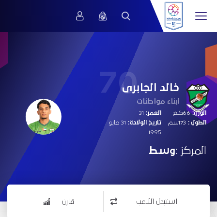
70
خالد الجابرى
أبناء مواطنات
الوزن:
66كلغ
العمر:
31
الطول :
173سم
تاريخ الولادة:
31 مايو
1995
المركز :
وسط
استبدل اللاعب
قارن