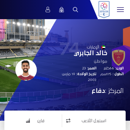
74
الإمارات
خالد الجابري
مواطن
الوزن:
66كلغ
العمر:
23
الطول :
175سم
تاريخ الولادة:
19 مارس
2003
المركز :
دفاع
استبدل اللاعب
قارن