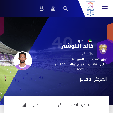
40
الإمارات
خالد البلوشي
مواطن
الوزن:
70كلغ
العمر:
24
الطول :
181سم
تاريخ الولادة:
20 أبريل
2002
المركز :
دفاع
استبدل اللاعب
قارن