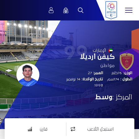
99
الإمارات
كيفن أرديلا
مواطن
الوزن:
76كلغ
العمر:
27
الطول :
174سم
تاريخ الولادة:
14 نوفمبر
1998
المركز :
وسط
استبدل اللاعب
قارن