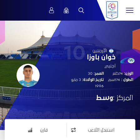
10
الأرجنتين
خوان باوزا
أجنبي
الوزن:
74كلغ
العمر:
30
الطول :
174سم
تاريخ الولادة:
3 مايو
1996
المركز :
وسط
استبدل اللاعب
قارن