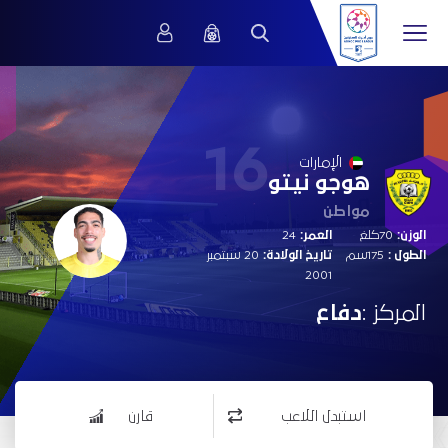
16
الإمارات
هوجو نيتو
مواطن
الوزن:
70كلغ
العمر:
24
الطول :
175سم
تاريخ الولادة:
20 سبتمبر
2001
المركز :
دفاع
استبدل اللاعب
قارن