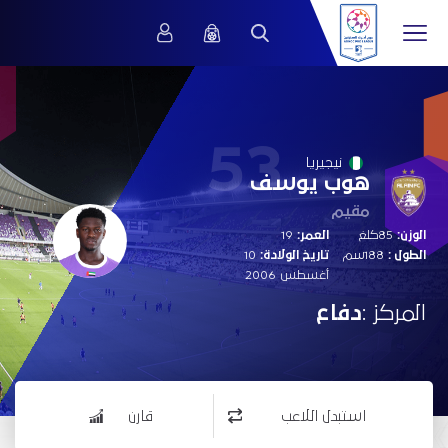
53
نيجيريا
هوب يوسف
مقيم
الوزن:
85كلغ
العمر:
19
الطول :
188سم
تاريخ الولادة:
10
أغسطس 2006
المركز :
دفاع
استبدل اللاعب
قارن