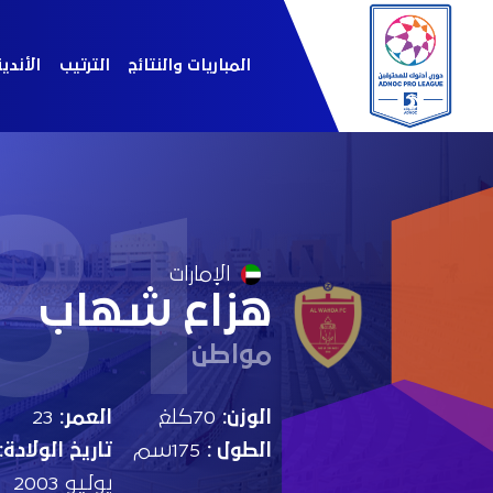
المباريات والنتائج
الترتيب
الأندي
81
الإمارات
هزاع شهاب
مواطن
الوزن:
70كلغ
العمر:
23
الطول :
175سم
تاريخ الولادة:
يوليو 2003