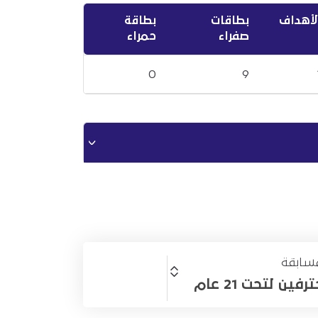
لأهداف
بطاقات
بطاقة
صفراء
حمراء
0
9
سابقة
ين لتحت 21 عام