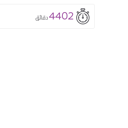
4402
دقائق