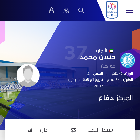
37
الإمارات
حسن محمد
مواطن
الوزن:
70كلغ
العمر:
24
الطول :
184سم
تاريخ الولادة:
17 يونيو
2002
المركز :
دفاع
استبدل اللاعب
قارن