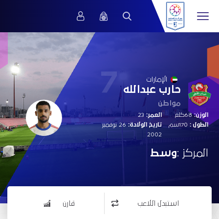
7
الإمارات
حارب عبدالله
مواطن
الوزن:
68كلغ
العمر:
23
الطول :
170سم
تاريخ الولادة:
26 نوفمبر
2002
المركز :
وسط
استبدل اللاعب
قارن