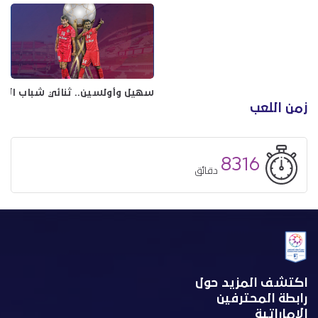
سهيل وأولسين.. ثنائي شباب الأه
زمن اللعب
8316
دقائق
اكتشف المزيد حول
رابطة المحترفين
الإماراتية