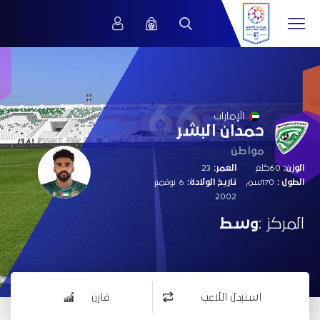
66
الإمارات
حمدان البشر
مواطن
الوزن:
60كلغ
العمر:
23
الطول :
170سم
تاريخ الولادة:
6 نوفمبر
2002
المركز :
وسط
استبدل اللاعب
قارن