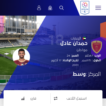
18
الإمارات
حمدان عادل
مواطن
الوزن:
67كلغ
العمر:
24
الطول :
175سم
تاريخ الولادة:
17 أكتوبر
2001
المركز :
وسط
استبدل اللاعب
قارن