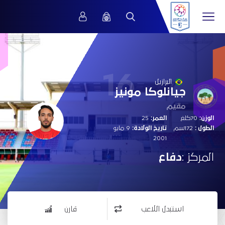
16
البرازيل
جيانلوكا مونيز
مقيم
الوزن:
70كلغ
العمر:
25
الطول :
172سم
تاريخ الولادة:
9 مايو
2001
المركز :
دفاع
استبدل اللاعب
قارن