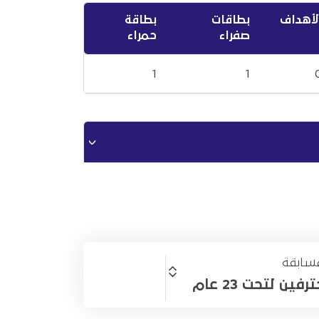
لأهداف
بطاقات
بطاقة
صفراء
حمراء
1
1
سابقة
ين لتحت 23 عام