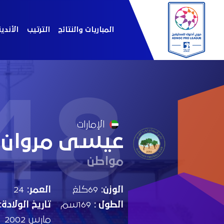
المباريات والنتائج
الترتيب
الأندي
48
الإمارات
عيسى مروان
مواطن
الوزن:
69كلغ
العمر:
24
الطول :
169سم
تاريخ الولادة:
مارس 2002