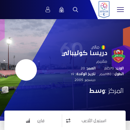
60
مالي
دريسا كوليبالي
مقيم
الوزن:
70كلغ
العمر:
20
الطول :
180سم
تاريخ الولادة:
19
ديسمبر 2005
المركز :
وسط
استبدل اللاعب
قارن