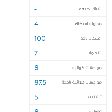
-
شباك نظيفة
4
محاولة افتكاك
100
افتكاك ناجح
7
التحامات
8
مواجهات هوائية
87.5
مواجهات هوائية ناجحة
5
تشتيت
8
تغطية