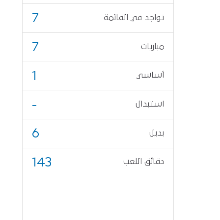
7
تواجد في القائمة
7
مباريات
1
أساسي
-
استبدال
6
بديل
143
دقائق اللعب