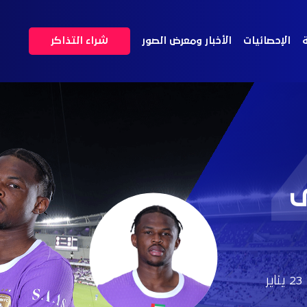
ة
الإحصائيات
الأخبار ومعرض الصور
شراء التذاكر
ى
23 يناير