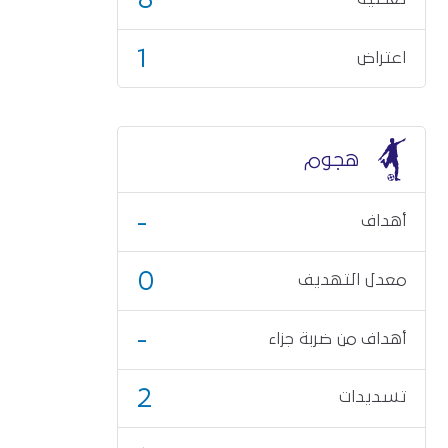
1
اعتراض
هجوم
-
أهداف
0
معدل التهديف
-
أهداف من ضربة جزاء
2
تسديدات