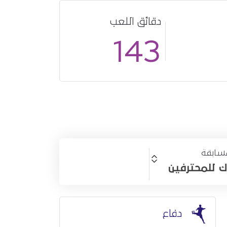
دقائق اللعب
أساسي
1
143
سابقة
ك للمحترفين
دفاع