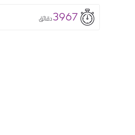
3967
دقائق