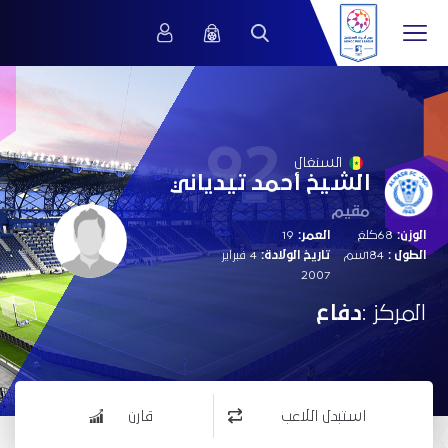
92
السنغال
الشيخ أحمد تيدياني
مقيم
الوزن:
68كلغ
العمر:
19
الطول :
184سم
تاريخ الولادة:
4 فبراير
2007
المركز :
دفاع
استبدل اللاعب
قارن