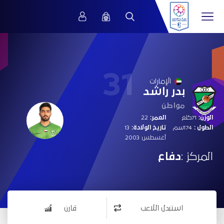
31
الإمارات
بدر راشد
مواطن
الوزن:
71كلغ
العمر:
22
الطول :
174سم
تاريخ الولادة:
13
أغسطس 2003
المركز :
دفاع
استبدل اللاعب
قارن