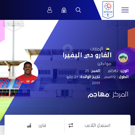
9
الإمارات
الفارو دي اليفيرا
مواطن
الوزن:
82كلغ
العمر:
25
الطول :
172سم
تاريخ الولادة:
27 مايو
2001
المركز :
مهاجم
استبدل اللاعب
قارن