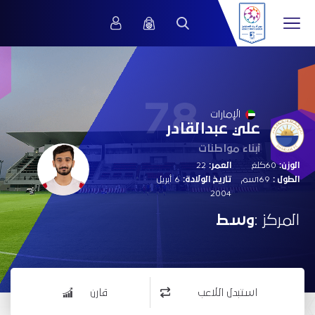
78
الإمارات
علي عبدالقادر
أبناء مواطنات
الوزن:
60كلغ
العمر:
22
الطول :
169سم
تاريخ الولادة:
6 أبريل
2004
المركز :
وسط
استبدل اللاعب
قارن