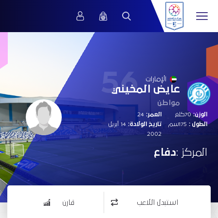
56
الإمارات
عايض المخيني
مواطن
الوزن:
70كلغ
العمر:
24
الطول :
175سم
تاريخ الولادة:
14 أبريل
2002
المركز :
دفاع
استبدل اللاعب
قارن