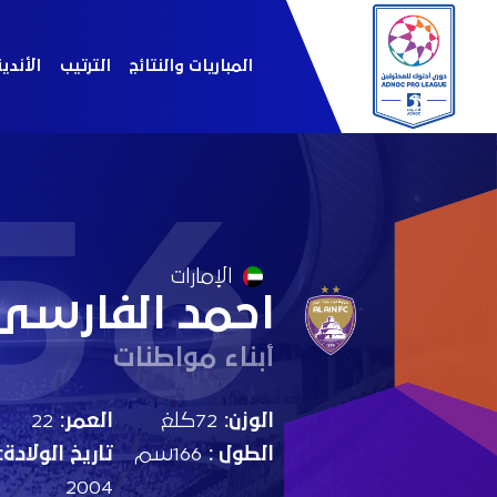
المباريات والنتائج
الترتيب
الأندي
56
الإمارات
احمد الفارسى
أبناء مواطنات
الوزن:
72كلغ
العمر:
22
الطول :
166سم
تاريخ الولادة:
2004