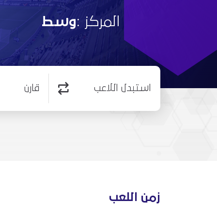
المركز :
وسط
استبدل اللاعب
قارن
زمن اللعب