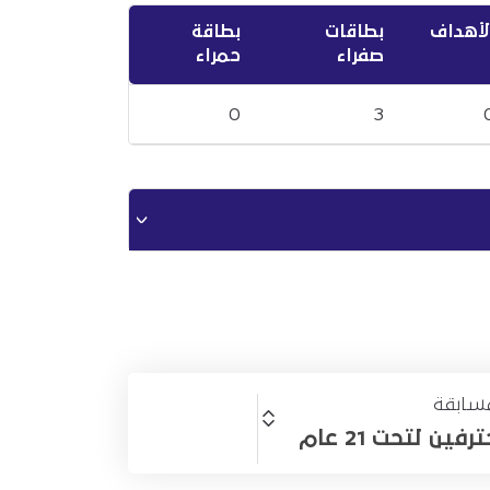
لأهداف
بطاقات
بطاقة
صفراء
حمراء
0
3
سابقة
ين لتحت 21 عام