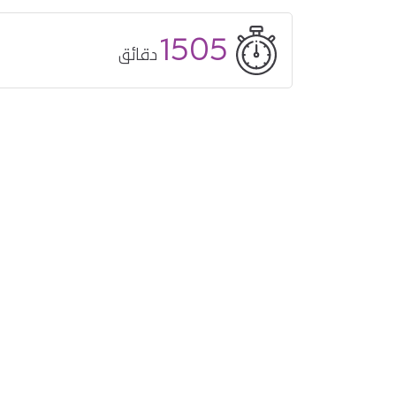
1505
دقائق