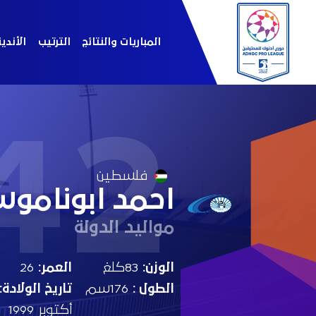
المباريات والنتائج
الترتيب
الأندي
42
فلسطين
احمد ابونامو
مواليد الدولة
الوزن:
83كلغ
العمر:
26
الطول :
176سم
تاريخ الولادة:
أكتوبر 1999