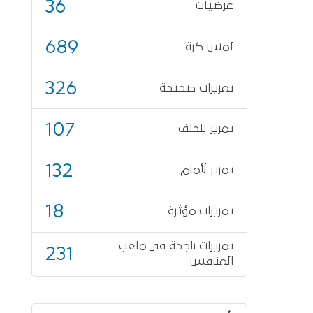
36
عرضيات
689
لمس كرة
326
تمريرات صحيحة
107
تمرير للخلف
132
تمرير لأمام
18
تمريرات مؤثرة
تمريرات ناجحة في ملعب
231
المنافس