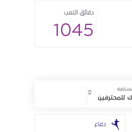
دقائق اللعب
أساسي
11
1045
سابقة
ك للمحترفين
دفاع