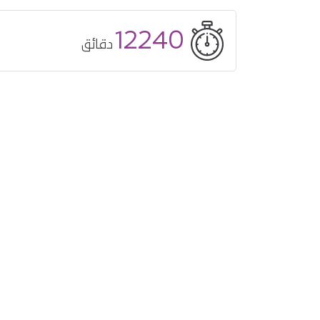
12240
دقائق