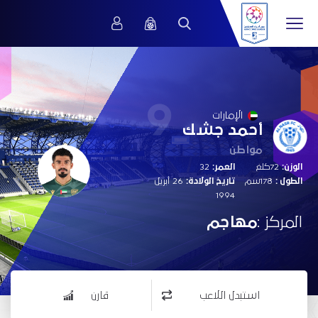
9
الإمارات
أحمد جشك
مواطن
الوزن:
72كلغ
العمر:
32
الطول :
178سم
تاريخ الولادة:
26 أبريل
1994
المركز :
مهاجم
استبدل اللاعب
قارن