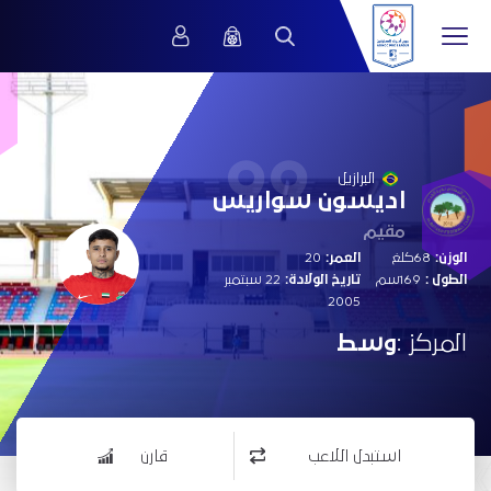
99
البرازيل
اديسون سواريس
مقيم
الوزن:
68كلغ
العمر:
20
الطول :
169سم
تاريخ الولادة:
22 سبتمبر
2005
المركز :
وسط
استبدل اللاعب
قارن