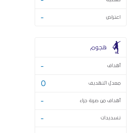
-
اعتراض
هجوم
-
أهداف
0
معدل التهديف
-
أهداف من ضربة جزاء
-
تسديدات