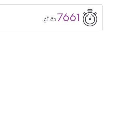
7661
دقائق