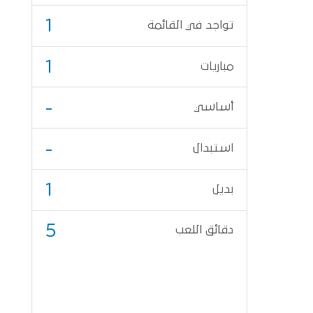
1
تواجد في القائمة
1
مباريات
-
أساسي
-
استبدال
1
بديل
5
دقائق اللعب