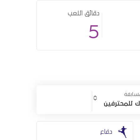
دقائق اللعب
أساسي
-
5
سابقة
ك للمحترفين
دفاع