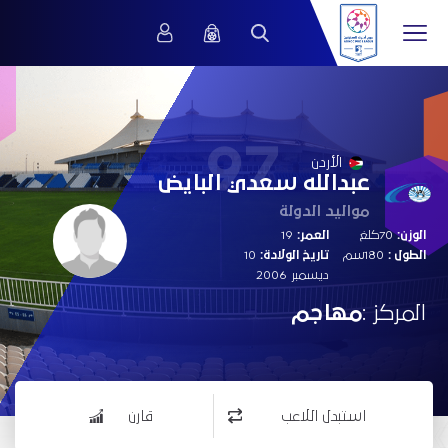
97
الأردن
عبدالله سعدي البايض
مواليد الدولة
الوزن:
70كلغ
العمر:
19
الطول :
180سم
تاريخ الولادة:
10
ديسمبر 2006
المركز :
مهاجم
استبدل اللاعب
قارن