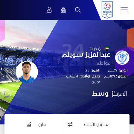
24
الإمارات
عبدالعزيز سويلم
مواطن
الوزن:
73كلغ
العمر:
25
الطول :
171سم
تاريخ الولادة:
4 مارس
2001
المركز :
وسط
استبدل اللاعب
قارن