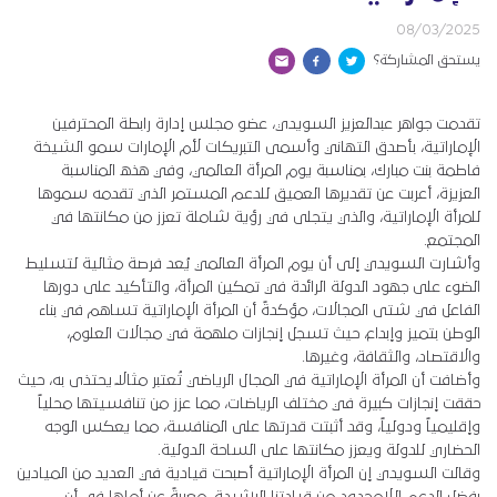
08/03/2025
يستحق المشاركة؟
تقدمت جواهر عبدالعزيز السويدي، عضو مجلس إدارة رابطة المحترفين
الإماراتية، بأصدق التهاني وأسمى التبريكات لأم الإمارات سمو الشيخة
فاطمة بنت مبارك، بمناسبة يوم المرأة العالمي، وفي هذه المناسبة
العزيزة، أعربت عن تقديرها العميق للدعم المستمر الذي تقدمه سموها
للمرأة الإماراتية، والذي يتجلى في رؤية شاملة تعزز من مكانتها في
المجتمع.
وأشارت السويدي إلى أن يوم المرأة العالمي يُعد فرصة مثالية لتسليط
الضوء على جهود الدولة الرائدة في تمكين المرأة، والتأكيد على دورها
الفاعل في شتى المجالات، مؤكدةً أن المرأة الإماراتية تساهم في بناء
الوطن بتميز وإبداع، حيث تسجل إنجازات ملهمة في مجالات العلوم،
والاقتصاد، والثقافة، وغيرها.
وأضافت أن المرأة الإماراتية في المجال الرياضي تُعتبر مثالاً يحتذى به، حيث
حققت إنجازات كبيرة في مختلف الرياضات، مما عزز من تنافسيتها محلياً
وإقليمياً ودولياً، وقد أثبتت قدرتها على المنافسة، مما يعكس الوجه
الحضاري للدولة ويعزز مكانتها على الساحة الدولية.
وقالت السويدي إن المرأة الإماراتية أصبحت قيادية في العديد من الميادين