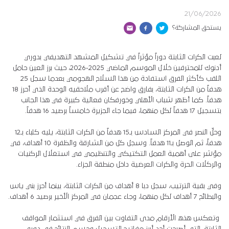
21/06/2026
يستحق المشاركة؟
لعبت الكرات الثابتة دوراً مؤثراً في تشكيل المشهد التهديفي بدوري
أدنوك للمحترفين خلال الموسم الماضي 2025-2026، حيث برز العين حامل
اللقب كأكثر الفرق استفادة من هذا السلاح الهجومي بعدما سجل 25
هدفاً من الكرات الثابتة، بفارق واضح عن أقرب ملاحقيه الوحدة الذي أحرز 18
هدفاً. كما أظهر شباب الأهلي وخورفكان فعالية كبيرة في هذا الجانب
بتسجيل 17 هدفاً لكل منهما، فيما جاء الجزيرة خامساً برصيد 16 هدفاً.
وحلّ النصر في المركز السادس بـ15 هدفاً من الكرات الثابتة، يليه كلباء بـ12
هدفاً، ثم الوصل بـ11 هدفاً. وسجل كل من الشارقة والظفرة 10 أهداف، في
مؤشر على أهمية العمل التكتيكي والتنظيمي في استغلال الركنيات
والركلات الحرة والكرات العرضية داخل منطقة الجزاء.
وفي بقية الترتيب، سجل دبا 8 أهداف من الكرات الثابتة، بينما أحرز بني ياس
والبطائح 7 أهداف لكل منهما، وجاء عجمان في المركز الأخير برصيد 6 أهداف.
وتعكس هذه الأرقام مدى التفاوت بين الفرق في استثمار المواقف