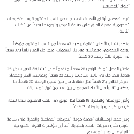
الثابتة، التي أصبحت أحد أبرز مفاتيح التسجيل وحسم النتائج في دوري
أدنوك للمحترفين.
فيما تعكس أرقام الأهداف المسجلة من اللعب المفتوح قوة المنظومات
الهجومية وقدرة الفرق على صناعة الفرص وترجمتها بعيداً عن الكرات
الثابتة.
وتصدر شباب الأهلي القائمة برصيد 43 هدفاً من اللعب المفتوح، مؤكداً
تنوعه الهجومي وفعاليته في بناء الهجمات، فيما جاء العين ثانياً بـ37 هدفاً،
ثم الجزيرة ثالثاً برصيد 30 هدفاً.
واحتل الوصل المركز الرابع بـ28 هدفاً، متقدماً على الشارقة الذي سجل 25
هدفاً، بينما جاء بني ياس سادساً برصيد 22 هدفاً. وتقاسم النصر وعجمان
المركز التالي بـ21 هدفاً لكل منهما، في حين سجل الوحدة 20 هدفاً، ما
يعكس تقارباً في الأداء الهجومي بين عدد من فرق المسابقة.
وأحرز خورفكان والظفرة 18 هدفاً لكل فريق من اللعب المفتوح، بينما سجل
كل من كلباء ودبا والبطائح 17 هدفاً.
وتبرز هذه الإحصائيات أهمية جودة التحركات الجماعية والقدرة على صناعة
الفرص خلال مجريات اللعب، باعتبارها أحد أبرز مؤشرات القوة الهجومية
للفرق على مدار الموسم.