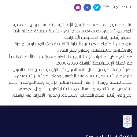
يستحق المشاركة؟
عقد مجلس إدارة رابطة المحترفين الإماراتية اجتماعه الدوري الخامس،
للموسم الرياضي 2023-2024 صباح اليوم، برئاسة سعادة عبدالله ناصر
الجنيبي رئيس رابطة المحترفين الإماراتية.
وتم خلال الاجتماع عرض تقرير الإدارة التنفيذية حول المشاريع المنجزة
والمشاريع المستقبلية، وتقارير سير العمل.
كما تم عرض المبادرات الإستراتيجية للرابطة مع مؤشرات الأداء، تماشياً
مع الخطة الإستراتيجية للرابطة 2020-2030.
حضر الاجتماع كل من جمال حامد المري نائب الرئيس، حسن طالب المري،
طارق علي الشبيبي، سعيد عبيد الكعبي، وجواهر عبدالعزيز السويدي،
محمد سعيد بوزنجال آل علي أعضاء مجلس الإدارة، وليد الحوسني المدير
التنفيذي، ود. خالد محمد عبدالله مستشار تطوير الأعمال، ومصعب
المرزوقي رئيس قطاع الخدمات المساندة، ومديري الإدارات في الرابطة.