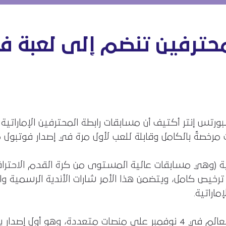
رفين تنضم إلى لعبة فوتبول
سبورتس إنتر أكتيف أن مسابقات رابطة المحترفين الإمارات
صةً بالكامل وقابلة للعب لأول مرة في إصدار فوتبول مانجر 
تية (وهي مسابقات عالية المستوى من كرة القدم الاحترافي
200)، في اللعبة مع ترخيص كامل، ويتضمن هذا الأمر شارات الأندية الر
اراتية.
وتم إطلاق لعبة فوتبول مانجر 2026 حول العالم في 4 نوفمبر على منصات م