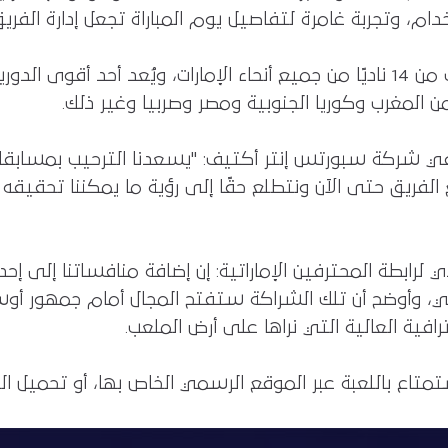
وتجربة غامرة لتفاصيل يوم المباراة تجعل إدارة الفريق 
جدير بالذكر أن دوري أدنوك للمحترفين يتألف من 14 ناديًا من جميع أنحاء الإمارا
 المغرب وكوريا الجنوبية ومصر وصربيا وغير ذلك.
 في شركة سبورتس إنتر أكتيف: "يسعدنا الترحيب بمسابقات 
الفريق حتى الآن ونتطلع حقًا إلى رؤية ما يمكننا تحقيقه 
 لرابطة المحترفين الإماراتية: إن إضافة منافساتنا إلى إ
مي، وأوضح أن تلك الشراكة ستفتح المجال أمام جمهور أ
افية العالية التي نراها على أرض الملعب.
ستمتاع باللعبة عبر الموقع الرسمي الخاص بها، أو تحميل 