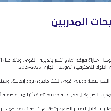
يحات المدربين
ل، مباراة فريقه أمام النصر بالديربي القوي، وذلك قبل 
ك للمحترفين الموسم الجاري 2025-2026.
لنصر صعبة وديربي قوي، لكننا جاهزون بروح إيجابية، وسن
 النصر وقال في بداية حديثه: "نعرف أن المباراة صعبة 
عالٍ سنقاتل لتغيير الصورة وتحقيق نتيجة تسعد جماهيرنا"