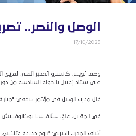
الوصل والنصر.. تصر
17/10/2025
وصف لويس كاسترو المدير الفني لفريق الوص
على ستاد زعبيل بالجولة السادسة من دوري أدنو
قال مدرب الوصل في مؤتمر صحفي: "مباراة ا
في المقابل، علق سلافيسا يوكانوفيتش مدرب
أضاف المدرب الصربي: "بروح جديدة وتنظيم 