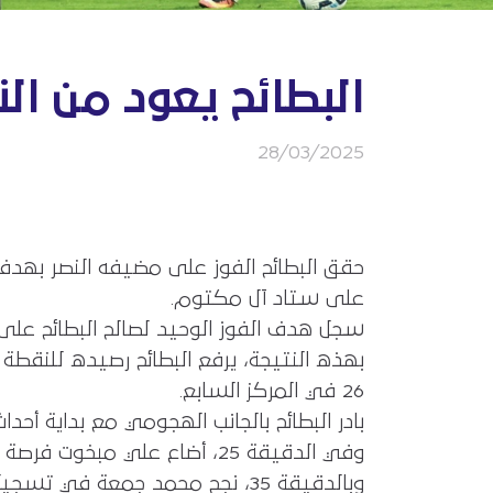
البطائح يعود من الن
28/03/2025
على ستاد آل مكتوم.
سجل هدف الفوز الوحيد لصالح البطائح على النصر، محمد
26 في المركز السابع.
بادر البطائح بالجانب الهجومي مع بداية أحد
وفي الدقيقة 25، أضاع علي مبخوت فرصة تسجيل التعادل للنصر بعد إهدار ركلة جزاء أمام البطائح.
وبالدقيقة 35، نجح محمد جمعة في تسجيل هدف التقدم لفريق البطائح بتسديدة من داخل منطقة جزاء النصر.