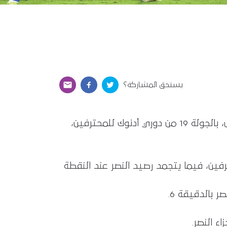
يستحق المشاركة؟
حقق البطائح الفوز على مضيفه النصر بهدف نظيف، في المباراة التي جمعتهما مساء اليوم الخميس، بالجولة 19 من دوري أدنوك للمحترفين،
 دوري أدنوك للمحترفين، فيما يتجمد رصيد النصر عند النقطة
 بالدقيقة 6.