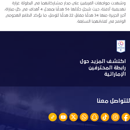
وشهدت مواجهات الفريقين على مدار مشاركاتهما في البطولة غزارة
تهديفية لافتة، حيث سُجل خلالها 56 هدفًا بمعدل 4 أهداف في كل مباراة،
أحرز الجزيرة منها 34 هدفًا مقابل 22 هدفًا للوصل، ما يؤكد الطابع الهجومي
الواضح في لقاءاتهما السابقة.
اكتشف المزيد حول
رابطة المحترفين
الإماراتية
للتواصل معنا