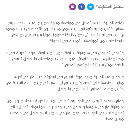
يستحق المشاركة؟
يواجه الجزيرة نظيره الوصل في مواجهة مثيرة ضمن منافسات ذهاب ربع
نهائي كأس مصرف أبوظبي الإسلامي مساء يوم الأحد على ستاد محمد
بن زايد، في لقاء يُنتظر أن يحمل طابعًا هجوميًا قويًا بين فريقين يمتلكان
تاريخًا حافلًا من المواجهات المثيرة في البطولة.
والتقى الفريقان في 14 مباراة سابقة ضمن المسابقة، تفوّق الجزيرة في 7
منها مقابل 4 انتصارات للوصل، فيما انتهت 3 مواجهات بالتعادل، لتبقى
الكفة تميل نسبيًا لصالح “فخر أبوظبي”.
ويُعد ملعب الجزيرة مصدر قوة للفريق في البطولة، حيث فاز في آخر 4
مباريات خاضها على أرضه، ولم يسبق أن انتهت أي من مبارياته البيتية في
كأس مصرف أبوظبي الإسلامي بالتعادل.
وعلى صعيد الأرقام في الدور ربع النهائي، يمتلك الجزيرة سجلًا متوازنًا من
12 مباراة فاز في 4 منها وتعادل في 3 وخسر 5، بينما يملك الوصل نتائج
أفضل قليلًا في الدور ذاته، بعدما فاز في 5 مباريات وتعادل في 5 وخسر
مرتين فقط.