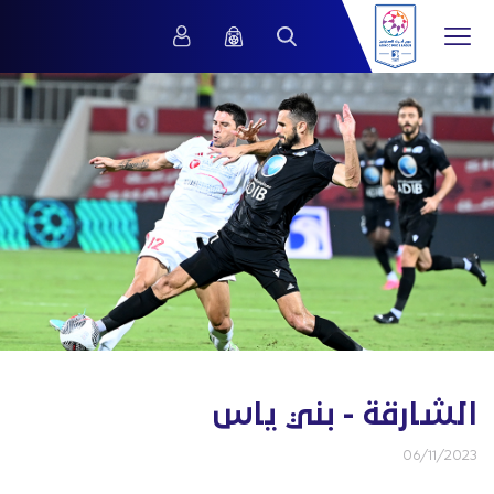
الشارقة - بني ياس
06/11/2023