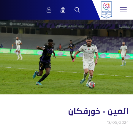
العين - خورفكان
13/05/2024